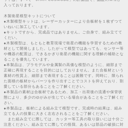
入っております。
木製衛星模型キットについて
●木製模型キットは、レーザーカッターにより合板材を１枚ずつて
いねいに加工しています。
●キットですから、完成品ではありません。ご自身で、組み立てて
くだい。
●木製模型は、もともと教育現場で衛星の機能を学習するための教
材として開発しました。したがって模型ではあっても、センサー等
や機器の配置は、できるかぎり衛星の機能に関する理解の補助とな
ることを優先しています。
●本製品は、プラモデルや金属製の高価な模型のように、細部まで
正確に再現することを目的にはしておりません。また合板材という
素材の性質上、細部まで表現することは困難です。同時に、限られ
た面積の板材からパーツを作り出すことでコストを抑えており、割
愛している部分もあることをご了解ください。
●本製品の素材は合板材であるため、加工・出荷後の流通や保管状
態により、多少のゆがみが生じている場合があることをご了解くだ
さい。
●本製品は、板材による組み立て模型です。完成時の結果は、組み
立てる人の技量に大きく左右されることをご了解ください。
また組み立てに際しては、カッター等工具の取り扱いには十分ご
注意ください。組み立てに際しての怪我、あるいは部品の破損に対